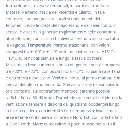
formazione di rovesci e temporali, in particolar modo tra
Matese, Partenio, fascia dei Picentini e Cilento. In tale
contesto, saranno possibili locali sconfinamenti dei
fenomeni verso le coste del napoletano e del salernitano. In
serata, è atteso un generale miglioramento delle condizioni
atmosferiche, con il cielo che diverrà sereno o velato su tutta
la Regione.
Temperature:
minime stazionarie, con valori
compresi tra +10°C e +14°C nelle aree interne e tra +13°C e
+17°C su principali pianure e lungo la fascia costiera.
Massime in lieve aumento, con valori generalmente compresi
tra +20°C e +25°C, con picchi fino a +27°C su piana casertana
e entroterra napoletano.
Vento:
di notte, al primo mattino e in
serata, debole o moderato da Grecale o a regime variabile. In
tale contesto, sui contrafforti montuosi saranno possibili
raffiche fino a 30-40 km/h. Durante le ore centrali del giorno, la
ventilazione tenderà a disporsi dai quadranti occidentali lungo
la fascia costiera, con intensità fino a moderata; invece, nelle
aree interne continuerà a spirare da Nord-Est, con raffiche fino
a 30-50 km/h.
Mare:
quasi calmo o poco mosso per tutto il