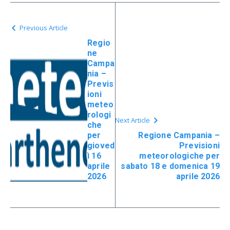
Previous Article
Regio
ne
Campa
nia –
Previs
ioni
meteo
rologi
Next Article
che
per
Regione Campania –
gioved
Previsioni
ì 16
meteorologiche per
aprile
sabato 18 e domenica 19
2026
aprile 2026