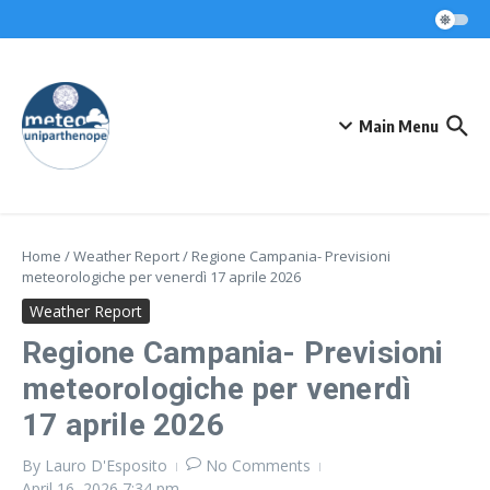
Skip to content
Main Menu
Home
/
Weather Report
/
Regione Campania- Previsioni
meteorologiche per venerdì 17 aprile 2026
Weather Report
Regione Campania- Previsioni
meteorologiche per venerdì
17 aprile 2026
By
Lauro D'Esposito
No Comments
April 16, 2026
7:34 pm