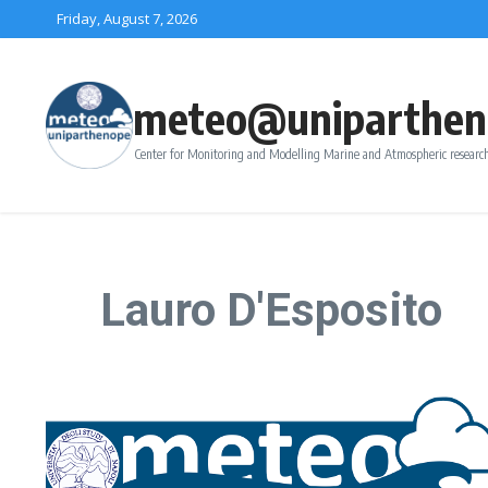
Skip to content
Friday, August 7, 2026
meteo@uniparthen
Center for Monitoring and Modelling Marine and Atmospheric research
Lauro D'Esposito