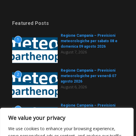
Featured Posts
Regione Campania – Previsioni
1
meteorologiche per sabato 08 e
domenica 09 agosto 2026
August 7, 2026
Regione Campania – Previsioni
2
meteorologiche per venerdì 07
agosto 2026
August 6, 2026
Regione Campania – Previsioni
3
meteorologiche per giovedì 06
agosto 2026
We value your privacy
August 5, 2026
We use cookies to enhance your browsing experience,
serve personalised ads or content, and analyse our traffic.