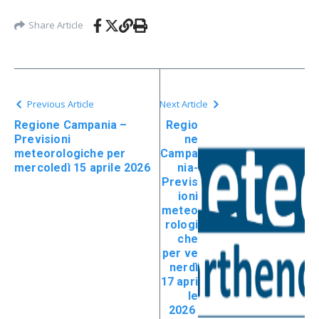
Share Article
Previous Article
Next Article
Regione Campania –
Regio
Previsioni
ne
meteorologiche per
Campa
mercoledì 15 aprile 2026
nia-
Previs
ioni
meteo
rologi
che
per ve
nerdì
17 apri
le
2026