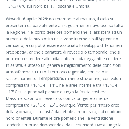
+3°C/+6°C sul Nord Italia, Toscana e Umbria.
Giovedì 16 aprile 2026:
nottetempo e al mattino, il cielo si
presenterà da parzialmente a irregolarmente nuvoloso su tutta
la Regione. Nel corso delle ore pomeridiane, si assisterà ad un
aumento della nuvolosità nelle zone interne e sull’Appennino
campano, a cui potrà essere associato lo sviluppo di fenomeni
precipitativi, anche a carattere di rovescio o temporale, che si
potranno estendere alle adiacenti aree pianeggianti e costiere.
In serata, è atteso un generale miglioramento delle condizioni
atmosferiche su tutto il territorio regionale, con cielo in
rasserenamento.
Temperature
: minime stazionarie, con valori
compresi tra +10°C e +14°C nelle aree interne e tra +13°C e
+17°C sulle principali pianure e lungo la fascia costiera.
Massime stabili o in lieve calo, con valori generalmente
compresi tra +20°C e +25°C ovunque.
Vento
: per l’intero arco
della giornata, di intensità da debole a moderata, dai quadranti
nord-orientali. Durante le ore pomeridiane, la ventilazione
tenderà a ruotare disponendosi da Ovest/Nord-Ovest lungo la