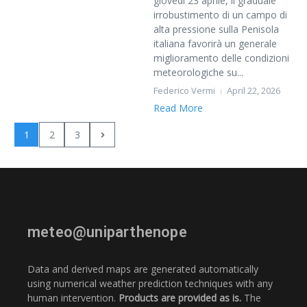
giovedì 23 aprile, il graduale
irrobustimento di un campo di
alta pressione sulla Penisola
italiana favorirà un generale
miglioramento delle condizioni
meteorologiche su...
Federico Vermi
April 22, 2026
Read More
1
2
3
meteo@uniparthenope
Data and derived maps are generated automatically
using numerical weather prediction techniques with any
human intervention.
Products are provided as is.
The