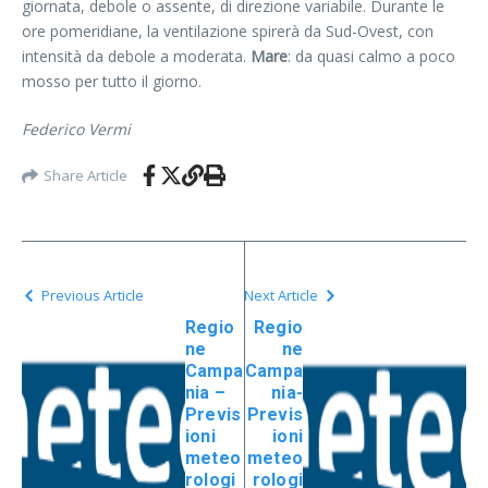
giornata, debole o assente, di direzione variabile. Durante le
ore pomeridiane, la ventilazione spirerà da Sud-Ovest, con
intensità da debole a moderata.
Mare
: da quasi calmo a poco
mosso per tutto il giorno.
Federico Vermi
Share Article
Previous Article
Next Article
Regio
Regio
ne
ne
Campa
Campa
nia –
nia-
Previs
Previs
ioni
ioni
meteo
meteo
rologi
rologi