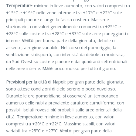
Temperature
: minime in lieve aumento, con valori compresi tra
+15°C e +19°C nelle zone interne e tra +17°C e +22°C sulle
principali pianure e lungo la fascia costiera. Massime
stazionarie, con valori generalmente compresi tra +25°C e
+28°C sulle coste e tra +28°C e +33°C sulle aree pianeggianti e
interne.
Vento
: per buona parte della giornata, debole o
assente, a regime variabile. Nel corso del pomeriggio, la
ventilazione si disporrà, con intensità da debole a moderata,
da Sud-Ovest su coste e pianure e dai quadranti settentrionali
nelle aree interne.
Mare
: poco mosso per tutto il giorno.
Previsioni per la città di Napoli
: per gran parte della giornata,
sono attese condizioni di cielo sereno o poco nuvoloso.
Durante le ore pomeridiane, si osserverà un temporaneo
aumento delle nubi a prevalente carattere cumuliforme, con
possibili isolati rovesci più probabili sulle aree orientali della
città.
Temperature
: minime in lieve aumento, con valori
compresi tra +20°C e +22°C. Massime stabili, con valori
variabili tra +25°C e +27°C.
Vento
: per gran parte della