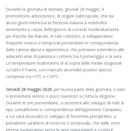
Durante la giornata di domani, giovedì 28 maggio, il
promontorio anticiclonico, di origine subtropicale, che da
alcuni giorni interessa la Penisola italiana si indebolirà
lievemente a causa dell’ingresso di correnti moderatamente
più fresche dai Balcani. In tale contesto, si svilupperanno
frequenti rovesci e temporali pomeridiani in corrispondenza
della catena alpina e appenninica, che potranno estendersi alle
adiacenti aree di pianura e costiere tra il pomeriggio e la sera.
Le temperature risulteranno al di sopra delle medie stagionali
su tutto il Paese, con marcate anomalie positive spesso
comprese tra +5°C e +10°C.
Giovedì 28 maggio 2026
: per buona parte della giornata, il cielo
si presenterà sereno o poco nuvoloso su tutta la Regione.
Durante le ore pomeridiane, si assisterà allo sviluppo di nubi di
tipo cumuliforme in corrispondenza dell’Appennino Campano,
a cui sarà associato lo sviluppo di fenomeni precipitativi, a
prevalente carattere di rovescio o temporale, che dalle zone
interne evolveranno verso le aree pianeggianti e costiere.