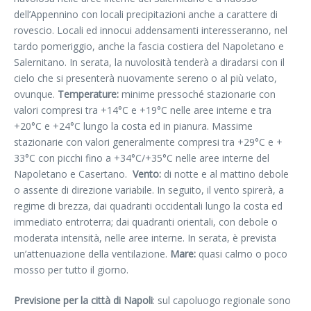
dell’Appennino con locali precipitazioni anche a carattere di
rovescio. Locali ed innocui addensamenti interesseranno, nel
tardo pomeriggio, anche la fascia costiera del Napoletano e
Salernitano. In serata, la nuvolosità tenderà a diradarsi con il
cielo che si presenterà nuovamente sereno o al più velato,
ovunque.
Temperature:
minime pressoché stazionarie con
valori compresi tra +14°C e +19°C nelle aree interne e tra
+20°C e +24°C lungo la costa ed in pianura. Massime
stazionarie con valori generalmente compresi tra +29°C e +
33°C con picchi fino a +34°C/+35°C nelle aree interne del
Napoletano e Casertano.
Vento:
di notte e al mattino debole
o assente di direzione variabile. In seguito, il vento spirerà, a
regime di brezza, dai quadranti occidentali lungo la costa ed
immediato entroterra; dai quadranti orientali, con debole o
moderata intensità, nelle aree interne. In serata, è prevista
un’attenuazione della ventilazione.
Mare:
quasi calmo o poco
mosso per tutto il giorno.
Previsione per la città di Napoli
: sul capoluogo regionale sono