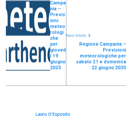
Campa
nia –
Previs
ioni
meteo
rologi
Next Article
che
per
Regione Campania –
gioved
Previsioni
ì 19
meteorologiche per
giugno
sabato 21 e domenica
2025
22 giugno 2025
Lauro D'Esposito