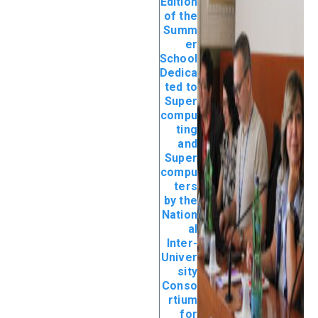
Edition
of the
Summ
er
School
Dedica
ted to
Super
compu
ting
and
Super
compu
ters
by the
Nation
al
Inter-
Univer
sity
Conso
rtium
for