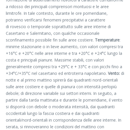
a ridosso dei principali comprensori montuosi e le aree
limitrofe. In tale contesto, durante le ore pomeridiane,
potranno verificarsi fenomeni precipitativi a carattere
di rovescio o temporale soprattutto sulle aree interne di
Casertano e Salernitano, con qualche occasionale
sconfinamento possibile fin sulle aree costiere.
Temperature
:
minime stazionarie o in lieve aumento, con valori compresi tra
+16°C e +20°C nelle aree interne e tra +20°C e +24°C lungo la
costa e principali pianure. Massime stabili, con valori
generalmente compresi tra +29°C e + 33°C e con picchi fino a
+34°C/+35°C nel casertano ed entroterra napoletano.
Vento:
di
notte e al primo mattino spirerà dai quadranti nord-orientali
sulle aree costiere e quelle di pianura con intensità perlopiù
debole; di direzione variabile sui settori interni. In seguito, a
partire dalla tarda mattinata e durante le pomeridiane, il vento
si disporrà con debole o moderata intensità, dai quadranti
occidentali lungo la fascia costiera e dai quadranti
orientali/nord-orientali in corrispondenza delle aree interne. In
serata, si rinnoveranno le condizioni del mattino con