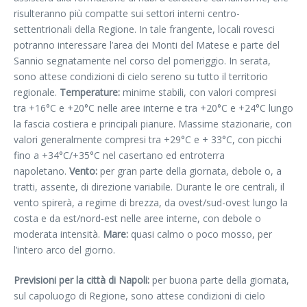
risulteranno più compatte sui settori interni centro-
settentrionali della Regione. In tale frangente, locali rovesci
potranno interessare l’area dei Monti del Matese e parte del
Sannio segnatamente nel corso del pomeriggio. In serata,
sono attese condizioni di cielo sereno su tutto il territorio
regionale.
Temperature:
minime stabili, con valori compresi
tra +16°C e +20°C nelle aree interne e tra +20°C e +24°C lungo
la fascia costiera e principali pianure. Massime stazionarie, con
valori generalmente compresi tra +29°C e + 33°C, con picchi
fino a +34°C/+35°C nel casertano ed entroterra
napoletano.
Vento:
per gran parte della giornata, debole o, a
tratti, assente, di direzione variabile. Durante le ore centrali, il
vento spirerà, a regime di brezza, da ovest/sud-ovest lungo la
costa e da est/nord-est nelle aree interne, con debole o
moderata intensità.
Mare:
quasi calmo o poco mosso, per
l’intero arco del giorno.
Previsioni per la città di Napoli:
per buona parte della giornata,
sul capoluogo di Regione, sono attese condizioni di cielo