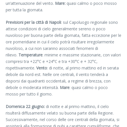
un’attenuazione del vento.
Mare:
quasi calmo o poco mosso
per tutta la giornata.
Previsioni per la città di Napoli
: sul Capoluogo regionale sono
attese condizioni di cielo generalmente sereno o poco
nuvoloso per buona parte della giornata, fatta eccezione per le
ore pomeridiane in cui il cielo potrà risultare irregolarmente
nuvoloso, a cui non saranno associati fenomeni di
rilievo.
Temperature
: minime e massime stazionarie, con valori
compresi tra +22°C e +24°C e tra +30°C e + 32°C,
rispettivamente.
Vento
: di notte, al primo mattino ed in serata
debole da nord-est. Nelle ore centrali, il vento tenderà a
disporsi dai quadranti occidentali, a regime di brezza, con
debole o moderata intensità.
Mare
: quasi calmo o poco
mosso per tutto il giorno.
Domenica 22 giugno:
di notte e al primo mattino, il cielo
risulterà diffusamente velato su buona parte della Regione.
Successivamente, nel corso delle ore centrali della giornata, si
assisterà alla formazione di nubi a carattere cumuliforme, che