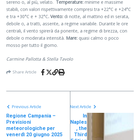
sereno o, al più, velato.
Temperature:
minime e massime
stabili, con valori rispettivamente compresi tra +22°C e +24°C
e tra +30°C e + 32°C
. Vento:
di notte, al mattino ed in serata,
debole o, a tratti, assente, a regime variabile. Durante le ore
centrali, il vento spirerà da ponente, a regime di brezza, con
debole o moderata intensità.
Mare:
quasi calmo o poco
mosso per tutto il giorno.
Carmine Pallotta & Stella Tavolo
Share Article
Previous Article
Next Article
Regione Campania –
In
Previsioni
Naples
meteorologiche per
, the
venerdì 20 giugno 2025
Third