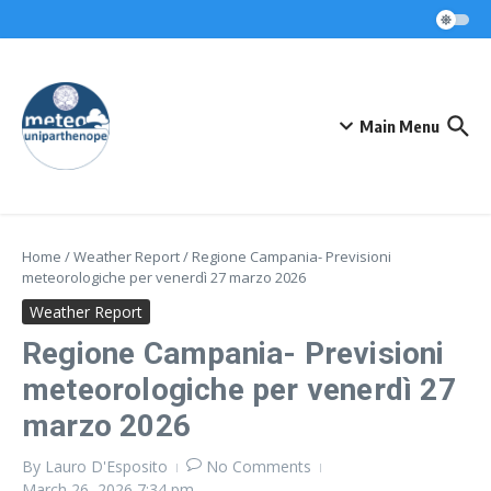
Skip to content
Main Menu
Home
/
Weather Report
/
Regione Campania- Previsioni
meteorologiche per venerdì 27 marzo 2026
Weather Report
Regione Campania- Previsioni
meteorologiche per venerdì 27
marzo 2026
By
Lauro D'Esposito
No Comments
March 26, 2026
7:34 pm