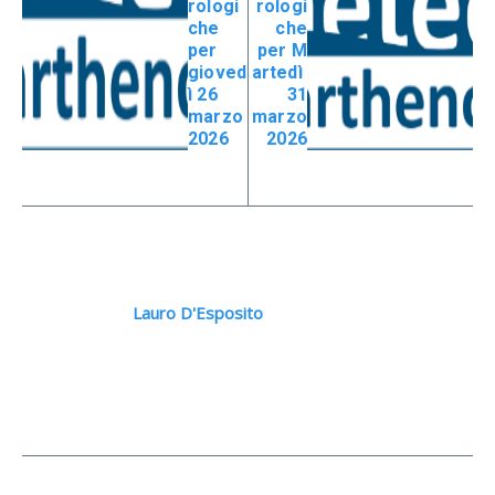
rologi
rologi
che
che
per
per M
gioved
artedì
ì 26
31
marzo
marzo
2026
2026
Lauro D'Esposito