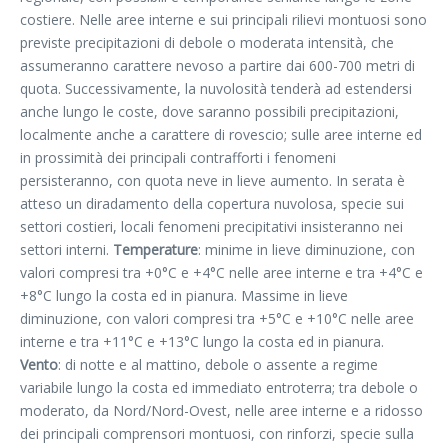
costiere. Nelle aree interne e sui principali rilievi montuosi sono
previste precipitazioni di debole o moderata intensità, che
assumeranno carattere nevoso a partire dai 600-700 metri di
quota. Successivamente, la nuvolosità tenderà ad estendersi
anche lungo le coste, dove saranno possibili precipitazioni,
localmente anche a carattere di rovescio; sulle aree interne ed
in prossimità dei principali contrafforti i fenomeni
persisteranno, con quota neve in lieve aumento. In serata è
atteso un diradamento della copertura nuvolosa, specie sui
settori costieri, locali fenomeni precipitativi insisteranno nei
settori interni.
Temperature
: minime in lieve diminuzione, con
valori compresi tra +0°C e +4°C nelle aree interne e tra +4°C e
+8°C lungo la costa ed in pianura. Massime in lieve
diminuzione, con valori compresi tra +5°C e +10°C nelle aree
interne e tra +11°C e +13°C lungo la costa ed in pianura.
Vento
: di notte e al mattino, debole o assente a regime
variabile lungo la costa ed immediato entroterra; tra debole o
moderato, da Nord/Nord-Ovest, nelle aree interne e a ridosso
dei principali comprensori montuosi, con rinforzi, specie sulla