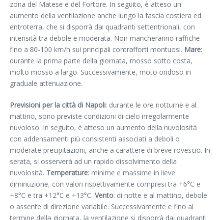
zona del Matese e del Fortore. In seguito, è atteso un
aumento della ventilazione anche lungo la fascia costiera ed
entroterra, che si disporrà dai quadranti settentrionali, con
intensità tra debole e moderata. Non mancheranno raffiche
fino a 80-100 km/h sui principali contrafforti montuosi.
Mare
:
durante la prima parte della giornata, mosso sotto costa,
molto mosso a largo. Successivamente, moto ondoso in
graduale attenuazione.
Previsioni per la città di Napoli
: durante le ore notturne e al
mattino, sono previste condizioni di cielo irregolarmente
nuvoloso. In seguito, è atteso un aumento della nuvolosità
con addensamenti più consistenti associati a deboli o
moderate precipitazioni, anche a carattere di breve rovescio. In
serata, si osserverà ad un rapido dissolvimento della
nuvolosità.
Temperature
: minime e massime in lieve
diminuzione, con valori rispettivamente compresi tra +6°C e
+8°C e tra +12°C e +13°C.
Vento
: di notte e al mattino, debole
o assente di direzione variabile. Successivamente e fino al
termine della giornata, la ventilazione si disporrà dai quadranti