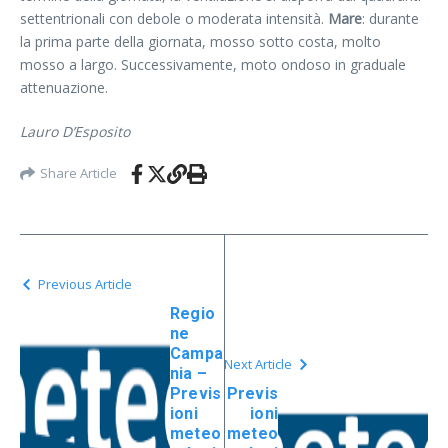
settentrionali con debole o moderata intensità.
Mare
: durante
la prima parte della giornata, mosso sotto costa, molto
mosso a largo. Successivamente, moto ondoso in graduale
attenuazione.
Lauro D’Esposito
Share Article
Previous Article
Regio
ne
Campa
Next Article
nia –
Previs
Previs
ioni
ioni
meteo
meteo