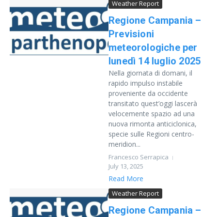
Weather Report
Regione Campania –
Previsioni
meteorologiche per
lunedì 14 luglio 2025
Nella giornata di domani, il
rapido impulso instabile
proveniente da occidente
transitato quest’oggi lascerà
velocemente spazio ad una
nuova rimonta anticiclonica,
specie sulle Regioni centro-
meridion...
Francesco Serrapica
July 13, 2025
Read More
Weather Report
Regione Campania –