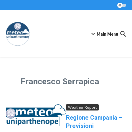
Skip to content
Main Menu
Francesco Serrapica
Weather Report
Regione Campania –
Previsioni