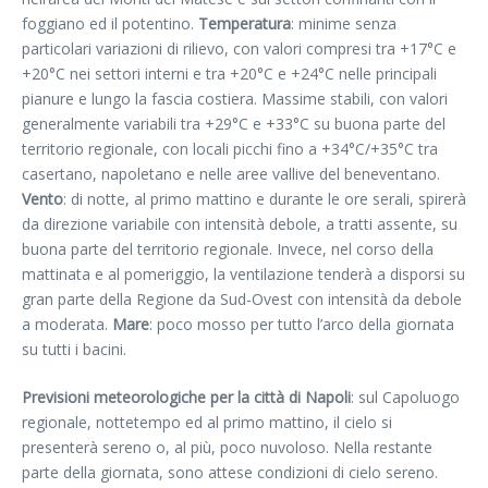
foggiano ed il potentino.
Temperatura
: minime senza
particolari variazioni di rilievo, con valori compresi tra +17°C e
+20°C nei settori interni e tra +20°C e +24°C nelle principali
pianure e lungo la fascia costiera. Massime stabili, con valori
generalmente variabili tra +29°C e +33°C su buona parte del
territorio regionale, con locali picchi fino a +34°C/+35°C tra
casertano, napoletano e nelle aree vallive del beneventano.
Vento
: di notte, al primo mattino e durante le ore serali, spirerà
da direzione variabile con intensità debole, a tratti assente, su
buona parte del territorio regionale. Invece, nel corso della
mattinata e al pomeriggio, la ventilazione tenderà a disporsi su
gran parte della Regione da Sud-Ovest con intensità da debole
a moderata.
Mare
: poco mosso per tutto l’arco della giornata
su tutti i bacini.
Previsioni meteorologiche per la città di Napoli
: sul Capoluogo
regionale, nottetempo ed al primo mattino, il cielo si
presenterà sereno o, al più, poco nuvoloso. Nella restante
parte della giornata, sono attese condizioni di cielo sereno.