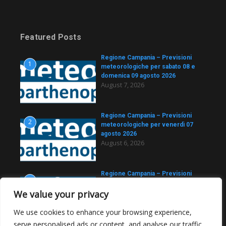
Featured Posts
Regione Campania – Previsioni
1
meteorologiche per sabato 08 e
domenica 09 agosto 2026
August 7, 2026
Regione Campania – Previsioni
2
meteorologiche per venerdì 07
agosto 2026
August 6, 2026
Regione Campania – Previsioni
3
meteorologiche per giovedì 06
agosto 2026
We value your privacy
August 5, 2026
We use cookies to enhance your browsing experience,
serve personalised ads or content, and analyse our traffic.