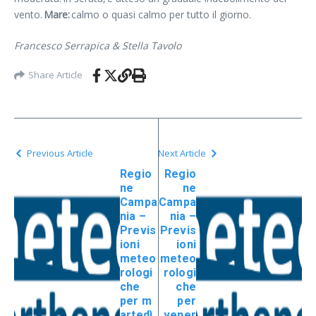
vento.
Mare:
calmo o quasi calmo per tutto il giorno.
Francesco Serrapica & Stella Tavolo
Share Article
Previous Article
Next Article
Regio
Regio
ne
ne
Campa
Campa
nia –
nia –
Previs
Previs
ioni
ioni
meteo
meteo
rologi
rologi
che
che
per m
per
artedì
vener