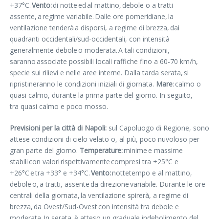
+37°C.
Vento:
di notte ed al mattino, debole o a tratti
assente, a regime variabile. Dalle ore pomeridiane, la
ventilazione tenderà a disporsi, a regime di brezza, dai
quadranti occidentali/sud-occidentali, con intensità
generalmente debole o moderata. A tali condizioni,
saranno associate possibili locali raffiche fino a 60-70 km/h,
specie sui rilievi e nelle aree interne. Dalla tarda serata, si
ripristineranno le condizioni iniziali di giornata.
Mare
: calmo o
quasi calmo, durante la prima parte del giorno. In seguito,
tra quasi calmo e poco mosso.
Previsioni per la città di Napoli:
sul Capoluogo di Regione, sono
attese condizioni di cielo velato o, al più, poco nuvoloso per
gran parte del giorno.
Temperature:
minime e massime
stabili con valori rispettivamente compresi tra +25°C e
+26°C e tra +33° e +34°C.
Vento:
nottetempo e al mattino,
debole o, a tratti, assente da direzione variabile. Durante le ore
centrali della giornata, la ventilazione spirerà, a regime di
brezza, da Ovest/Sud-Ovest con intensità tra debole e
moderata. In serata, è atteso un graduale indebolimento del