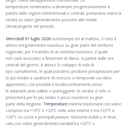
lungo i rilievi dell’Appennino meridionale. Le
temperature tenderanno a diminuire progressivamente a
partire dalle regioni settentrionali e centrali, portandosi entro la
serata su valori generalmente prossimi alle medie
climatologiche del periodo.
Mercoledì 01 luglio 2026:
nottetempo ed al mattino, il cielo è
atteso irregolarmente nuvoloso su gran parte del territorio
regionale, per il transito di un sistema nuvoloso, il quale
non sarà associato a fenomeni di rilievo. A partire dalle ore
centrali del giorno, è atteso lo sviluppo di nubi di
tipo cumuliforme, le quali potranno produrre precipitazioni per
lo più isolate a carattere di rovescio o temporale sui rilievi
appenninici, con possibili e localisconfinamenti verso
le adiacenti aree vallive o pianeggianti. In serata, il cielo si
presenterà per lo più velato o poco nuvoloso su gran
parte della Regione.
Temperature:
minime stazionarie con valori
compresi tra +19°C e +23°C nelle aree interne e tra +22°C e
+26°C su coste e principali pianure. Massime stabili o in lieve
calo,con valori generalmente variabili tra +32°C e