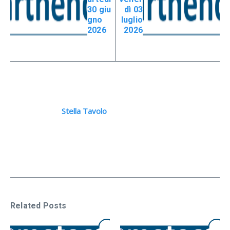
30 giu
dì 03
gno
luglio
2026
2026
Stella Tavolo
Related Posts