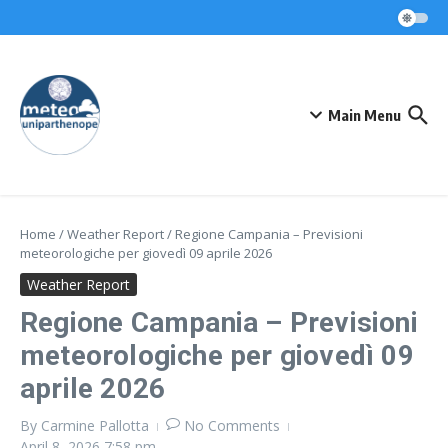
Skip to content
Main Menu
Home
/
Weather Report
/
Regione Campania – Previsioni
meteorologiche per giovedì 09 aprile 2026
Weather Report
Regione Campania – Previsioni
meteorologiche per giovedì 09
aprile 2026
By
Carmine Pallotta
No Comments
April 8, 2026
7:58 pm