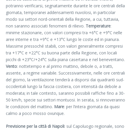
potranno verificarsi, segnatamente durante le ore centrali della
giornata, temporanei addensamenti nuvolosi, in particolar
modo sui settori nord-orientali della Regione, a cui, tuttavia,
non saranno associati fenomeni di rilievo.
Temperature
:
minime stazionarie, con valori compresi tra +6°C e +9°C nelle
aree interne e tra +9°C e +13°C lungo le coste ed in pianura.
Massime pressoché stabili, con valori generalmente compresi
tra +17°C e +22°C su buona parte della Regione, con locali
picchi di +23°C/+24°C sulla piana casertana e nel beneventano.
Vento
: nottetempo e al primo mattino, debole o, a tratti,
assente, a regime variabile. Successivamente, nelle ore centrali
del giorno, la ventilazione tenderà a disporsi dai quadranti sud-
occidentali lungo la fascia costiera, con intensità da debole a
moderata; in tale contesto, saranno possibili raffiche fino a 30-
50 km/h, specie sui settori montuosi. In serata, si rinnoveranno
le condizioni del mattino.
Mare
: per l’intera giornata da quasi
calmo a poco mosso ovunque.
Previsione per la città di Napoli
: sul Capoluogo regionale, sono