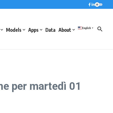
English
Models
Apps
Data
About
▼
he per martedì 01