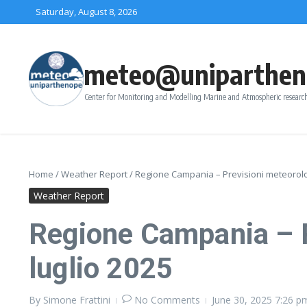
Skip to content
Saturday, August 8, 2026
meteo@uniparthen
Center for Monitoring and Modelling Marine and Atmospheric research
Home
/
Weather Report
/
Regione Campania – Previsioni meteorolog
Weather Report
Regione Campania – P
luglio 2025
By
Simone Frattini
No Comments
June 30, 2025
7:26 p