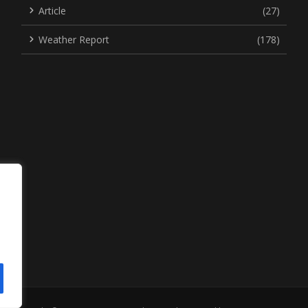
Article
(27)
Weather Report
(178)