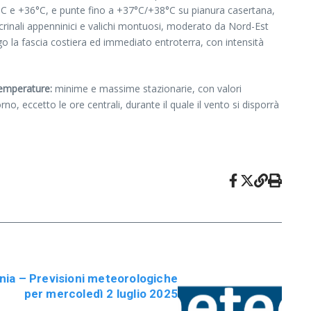
0°C e +36°C, e punte fino a +37°C/+38°C su pianura casertana,
crinali appenninici e valichi montuosi, moderato da Nord-Est
go la fascia costiera ed immediato entroterra, con intensità
emperature:
minime e massime stazionarie, con valori
no, eccetto le ore centrali, durante il quale il vento si disporrà
ia – Previsioni meteorologiche
per mercoledì 2 luglio 2025