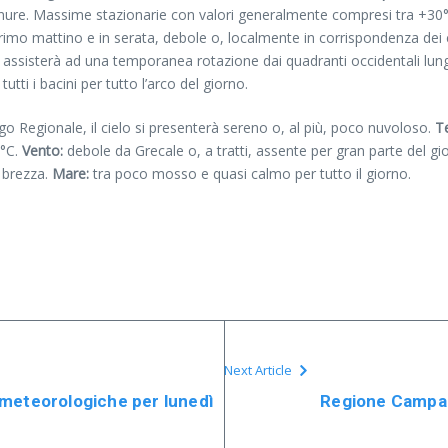
pianure. Massime stazionarie con valori generalmente compresi tra +3
imo mattino e in serata, debole o, localmente in corrispondenza dei 
si assisterà ad una temporanea rotazione dai quadranti occidentali lun
utti i bacini per tutto l’arco del giorno.
ogo Regionale, il cielo si presenterà sereno o, al più, poco nuvoloso.
T
°C.
Vento:
debole da Grecale o, a tratti, assente per gran parte del gior
 brezza.
Mare:
tra poco mosso e quasi calmo per tutto il giorno.
Next Article
 meteorologiche per lunedì
Regione Campan