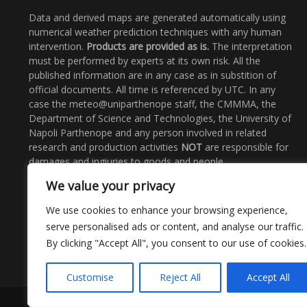
Data and derived maps are generated automatically using
numerical weather prediction techniques with any human
intervention.
Products are provided as is.
The interpretation
must be performed by experts at its own risk. All the
published information are in any case as in substition of
official documents. All time is referenced by UTC. In any
case the meteo@uniparthenope staff, the CMMMA, the
Department of Science and Technologies, the University of
Napoli Parthenope and any person involved in related
research and production activities
NOT
are responsible for
damages and ingiuries to goods and people.
We value your privacy
Email
: meteo@uniparthenope.it
Call Us:
+39 0815476562
We use cookies to enhance your browsing experience,
serve personalised ads or content, and analyse our traffic.
By clicking "Accept All", you consent to our use of cookies.
Customise
Reject All
Accept All