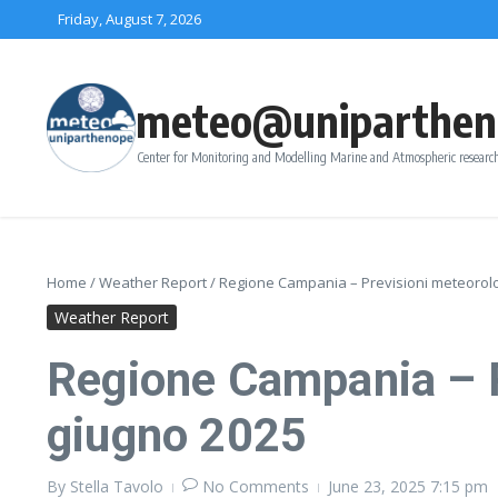
Skip to content
Friday, August 7, 2026
meteo@uniparthen
Center for Monitoring and Modelling Marine and Atmospheric research
Home
/
Weather Report
/
Regione Campania – Previsioni meteorolo
Weather Report
Regione Campania – P
giugno 2025
By
Stella Tavolo
No Comments
June 23, 2025
7:15 pm