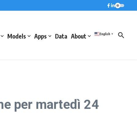
English
Models
Apps
Data
About
▼
he per martedì 24