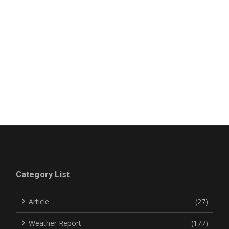
Category List
Article
(27)
Weather Report
(177)