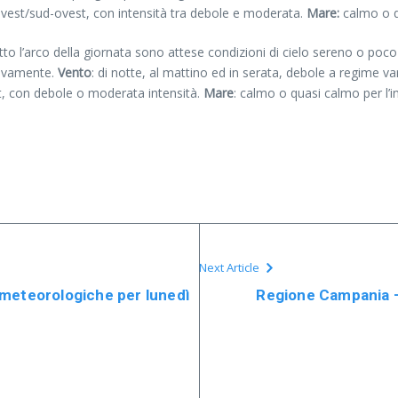
a ovest/sud-ovest, con intensità tra debole e moderata.
Mare:
calmo o q
tto l’arco della giornata sono attese condizioni di cielo sereno o poc
tivamente.
Vento
: di notte, al mattino ed in serata, debole a regime vari
st, con debole o moderata intensità.
Mare
: calmo o quasi calmo per l’
Next Article
 meteorologiche per lunedì
Regione Campania –