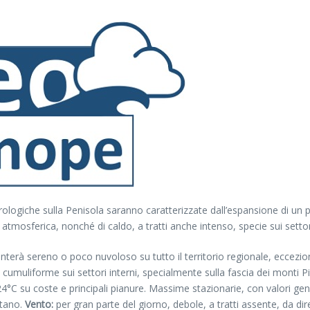
ologiche sulla Penisola saranno caratterizzate dall’espansione di un p
à atmosferica, nonché di caldo, a tratti anche intenso, specie sui settor
esenterà sereno o poco nuvoloso su tutto il territorio regionale, ecce
umuliforme sui settori interni, specialmente sulla fascia dei monti Pi
°C su coste e principali pianure. Massime stazionarie, con valori gene
etano.
Vento:
per gran parte del giorno, debole, a tratti assente, da dir